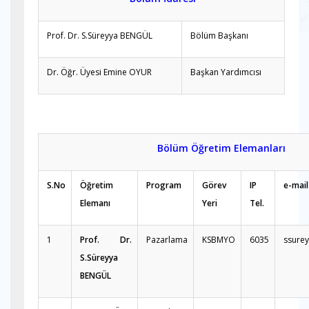
Prof. Dr. S.Süreyya BENGÜL
Bölüm Başkanı
Dr. Öğr. Üyesi Emine OYUR
Başkan Yardımcısı
Bölüm Öğretim Elemanları
S.No
Öğretim
Program
Görev
IP
e-mail
Elemanı
Yeri
Tel.
1
Prof. Dr.
Pazarlama
KSBMYO
6035
ssure
S.Süreyya
BENGÜL