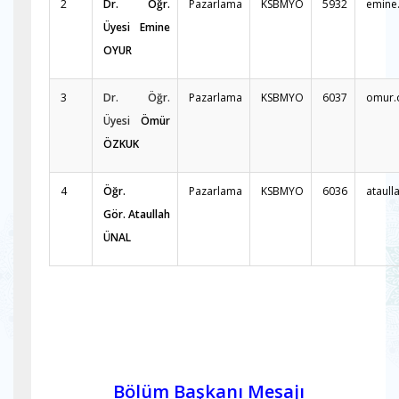
2
Dr. Öğr.
Pazarlama
KSBMYO
5932
emine
Üyesi Emine
OYUR
3
Dr. Öğr.
Pazarlama
KSBMYO
6037
omur.
Üyesi
Ömür
ÖZKUK
4
Öğr.
Pazarlama
KSBMYO
6036
ataull
Gör. Ataullah
ÜNAL
Bölüm Başkanı Mesajı