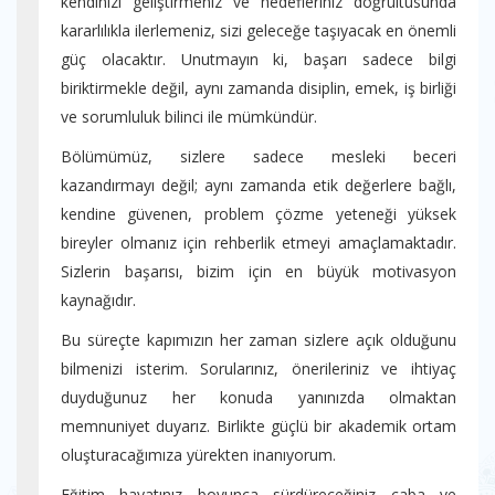
kendinizi geliştirmeniz ve hedefleriniz doğrultusunda
kararlılıkla ilerlemeniz, sizi geleceğe taşıyacak en önemli
güç olacaktır. Unutmayın ki, başarı sadece bilgi
biriktirmekle değil, aynı zamanda disiplin, emek, iş birliği
ve sorumluluk bilinci ile mümkündür.
Bölümümüz, sizlere sadece mesleki beceri
kazandırmayı değil; aynı zamanda etik değerlere bağlı,
kendine güvenen, problem çözme yeteneği yüksek
bireyler olmanız için rehberlik etmeyi amaçlamaktadır.
Sizlerin başarısı, bizim için en büyük motivasyon
kaynağıdır.
Bu süreçte kapımızın her zaman sizlere açık olduğunu
bilmenizi isterim. Sorularınız, önerileriniz ve ihtiyaç
duyduğunuz her konuda yanınızda olmaktan
memnuniyet duyarız. Birlikte güçlü bir akademik ortam
oluşturacağımıza yürekten inanıyorum.
Eğitim hayatınız boyunca sürdüreceğiniz çaba ve