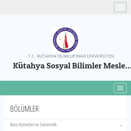
Toggle
T.C. KÜTAHYA DUMLUPINAR ÜNİVERSİTESİ
Kütahya Sosyal Bilimler Meslek
Yüksekokulu
Toggl
BÖLÜMLER
Büro Hizmetleri ve Sekreterlik