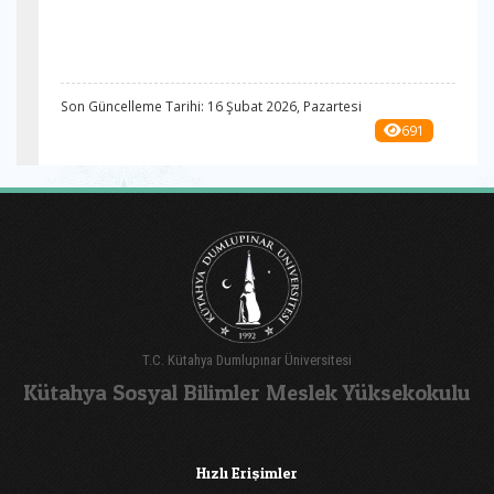
Son Güncelleme Tarihi: 16 Şubat 2026, Pazartesi
691
T.C. Kütahya Dumlupınar Üniversitesi
Kütahya Sosyal Bilimler Meslek Yüksekokulu
Hızlı Erişimler