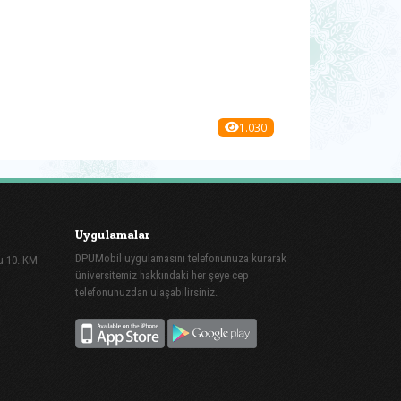
1.030
Uygulamalar
DPUMobil uygulamasını telefonunuza kurarak
lu 10. KM
üniversitemiz hakkındaki her şeye cep
telefonunuzdan ulaşabilirsiniz.