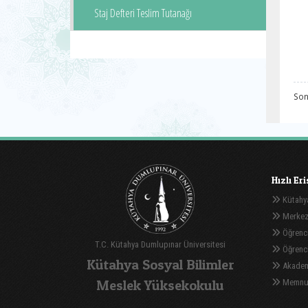
Staj Defteri Teslim Tutanağı
Son
Hızlı Er
Kütahya
Merkez
Öğrenci
T.C. Kütahya Dumlupınar Üniversitesi
Öğrenci 
Kütahya Sosyal Bilimler
Akadem
Meslek Yüksekokulu
Memnuni