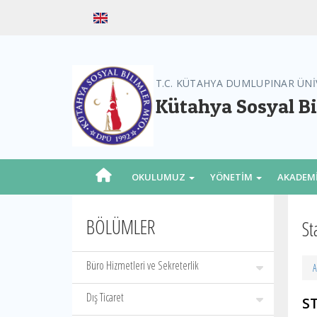
T.C. KÜTAHYA DUMLUPINAR ÜNİ
Kütahya Sosyal B
OKULUMUZ
YÖNETİM
AKADEM
BÖLÜMLER
St
Büro Hizmetleri ve Sekreterlik
A
Dış Ticaret
ST