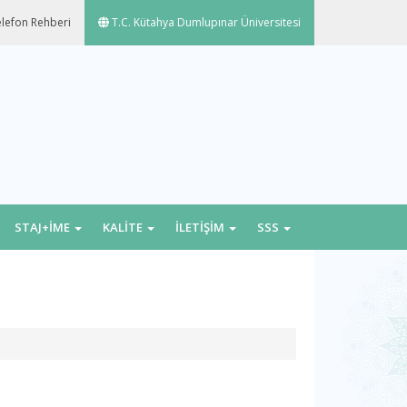
lefon Rehberi
T.C. Kütahya Dumlupınar Üniversitesi
STAJ+İME
KALİTE
İLETİŞİM
SSS