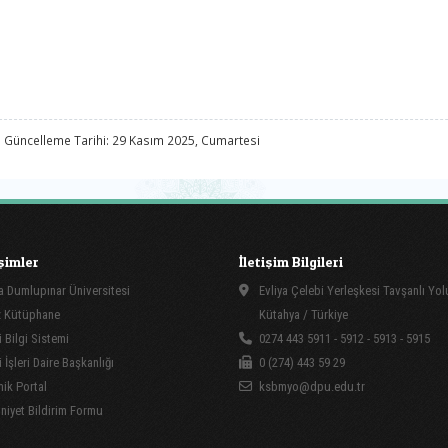
 Güncelleme Tarihi: 29 Kasım 2025, Cumartesi
işimler
İletişim Bilgileri
 Dumlupınar Üniversitesi
Evliya Çelebi Yerleşkesi Tavşanlı Yo
 Kütüphane
Kütahya / Türkiye
 Bilgi Sistemi
0274 443 5911 - 5912 - 5913 - 5915
İşleri Daire Başkanlığı
0 (274) 443 59 29
ik Portal
ksbmyo@dpu.edu.tr
yet Bildirim Formu