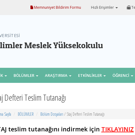
Memnuniyet Bildirim Formu
Hızlı Erişimler
Te
VERSİTESİ
ilimler Meslek Yüksekokulu
İK
BÖLÜMLER
ARAŞTIRMA
ETKİNLİKLER
ÖĞRENCİ
aj Defteri Teslim Tutanağı
na Sayfa
BÖLÜMLER
Bölüm Dosyaları
/ Staj Defteri Teslim Tutanağı
AJ teslim tutanağını indirmek için
TIKLAYINIZ