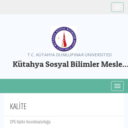
Toggle
T.C. KÜTAHYA DUMLUPINAR ÜNİVERSİTESİ
Kütahya Sosyal Bilimler Meslek
Yüksekokulu
Toggl
KALİTE
DPÜ Kalite Koordinatörlüğü