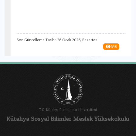
Son Güncelleme Tarihi: 26 Ocak 2026, Pazartesi
658
T.C. Kütahya Dumlupınar Üniversitesi
Kütahya Sosyal Bilimler Meslek Yüksekokulu