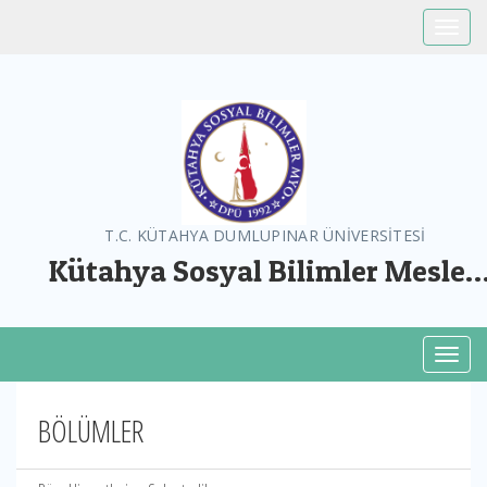
Toggle
T.C. KÜTAHYA DUMLUPINAR ÜNİVERSİTESİ
Kütahya Sosyal Bilimler Meslek
Yüksekokulu
Toggl
BÖLÜMLER