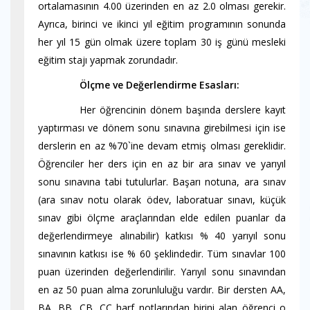
ortalamasının 4.00 üzerinden en az 2.0 olması gerekir.
Ayrıca, birinci ve ikinci yıl eğitim programının sonunda
her yıl 15 gün olmak üzere toplam 30 iş günü mesleki
eğitim stajı yapmak zorundadır.
----------
Ölçme ve Değerlendirme Esasları:
----------
Her öğrencinin dönem başında derslere kayıt
yaptırması ve dönem sonu sınavına girebilmesi için ise
derslerin en az %70`ine devam etmiş olması gereklidir.
Öğrenciler her ders için en az bir ara sınav ve yarıyıl
sonu sınavına tabi tutulurlar. Başarı notuna, ara sınav
(ara sınav notu olarak ödev, laboratuar sınavı, küçük
sınav gibi ölçme araçlarından elde edilen puanlar da
değerlendirmeye alınabilir) katkısı % 40 yarıyıl sonu
sınavının katkısı ise % 60 şeklindedir. Tüm sınavlar 100
puan üzerinden değerlendirilir. Yarıyıl sonu sınavından
en az 50 puan alma zorunluluğu vardır. Bir dersten AA,
BA, BB, CB, CC harf notlarından birini alan öğrenci o