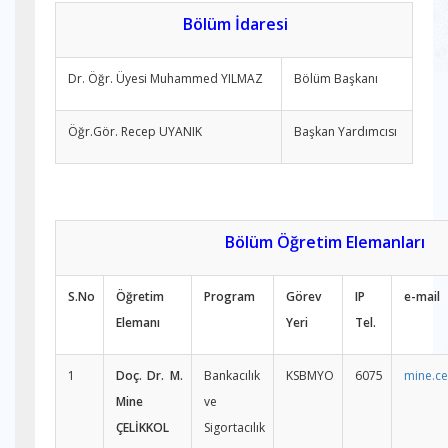
Bölüm İdaresi
Dr. Öğr. Üyesi Muhammed YILMAZ
Bölüm Başkanı
Öğr.Gör. Recep UYANIK
Başkan Yardımcısı
Bölüm Öğretim Elemanları
S.No
Öğretim
Program
Görev
IP
e-mail
Elemanı
Yeri
Tel.
1
Doç. Dr. M.
Bankacılık
KSBMYO
6075
mine.ce
Mine
ve
ÇELİKKOL
Sigortacılık