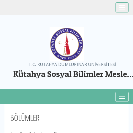
Toggle
T.C. KÜTAHYA DUMLUPINAR ÜNİVERSİTESİ
Kütahya Sosyal Bilimler Meslek
Yüksekokulu
Toggl
BÖLÜMLER