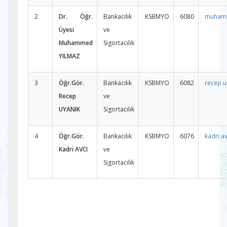
2
Dr. Öğr.
Bankacılık
KSBMYO
6080
muhamm
Üyesi
ve
Muhammed
Sigortacılık
YILMAZ
3
Öğr.Gör.
Bankacılık
KSBMYO
6082
recep.u
Recep
ve
UYANIK
Sigortacılık
4
Öğr.Gör.
Bankacılık
KSBMYO
6076
kadri.a
Kadri AVCI
ve
Sigortacılık