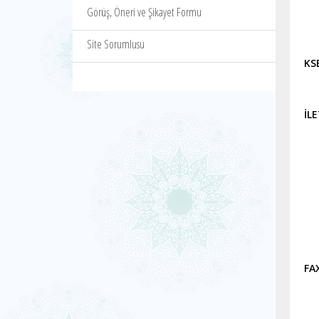
Görüş, Öneri ve Şikayet Formu
Site Sorumlusu
KS
İL
Ö
FA
Öz