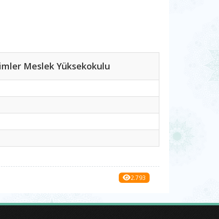
limler Meslek Yüksekokulu
2.793