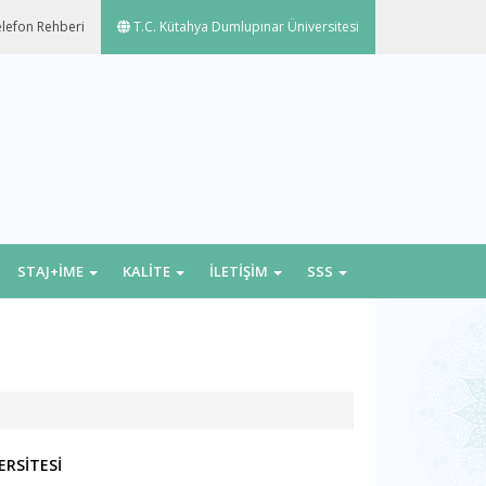
lefon Rehberi
T.C. Kütahya Dumlupınar Üniversitesi
STAJ+İME
KALİTE
İLETİŞİM
SSS
RSİTESİ