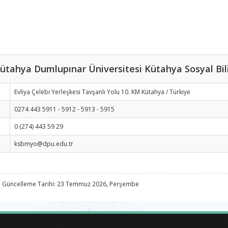
ütahya Dumlupınar Üniversitesi Kütahya Sosyal Bi
Evliya Çelebi Yerleşkesi Tavşanlı Yolu 10. KM Kütahya / Türkiye
0274 443 5911 - 5912 - 5913 - 5915
0 (274) 443 59 29
ksbmyo@dpu.edu.tr
 Güncelleme Tarihi: 23 Temmuz 2026, Perşembe