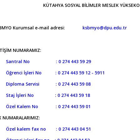
KÜTAHYA SOSYAL BİLİMLER MESLEK YÜKSEKOK
BMYO Kurumsal e-mail adresi:
ksbmyo@dpu.edu.tr
ETİŞİM NUMARAMIZ:
Santral No : 0 274 443 59 29
Öğrenci İşleri
No : 0 274 443 59 12 - 5911
Diploma Servisi : 0 274 443 59 08
Staj İşleri No : 0 274 443 59 18
zel Kalem No : 0 274 443 59 01
X NUMARALARIMIZ:
el kalem fax no : 0 274 443 04 51