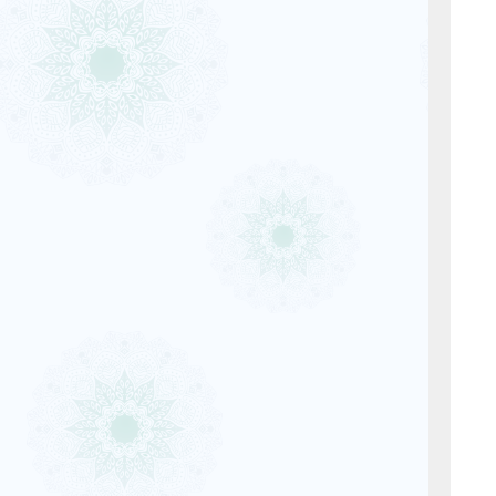
Öğ
St