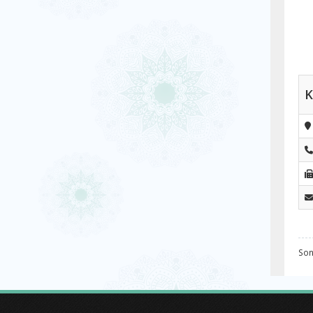
K
Son