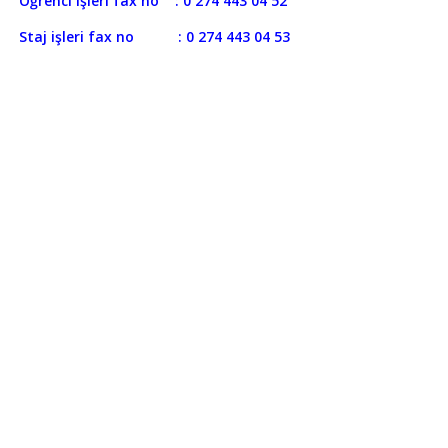
renci işleri fax no : 0 274 443 04 52
aj işleri fax no : 0 274 443 04 53