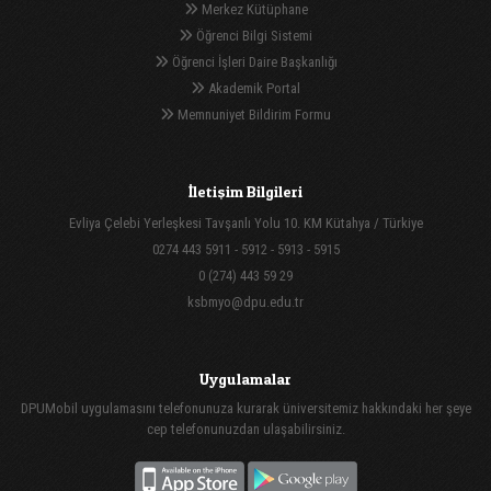
Merkez Kütüphane
Öğrenci Bilgi Sistemi
Öğrenci İşleri Daire Başkanlığı
Akademik Portal
Memnuniyet Bildirim Formu
İletişim Bilgileri
Evliya Çelebi Yerleşkesi Tavşanlı Yolu 10. KM Kütahya / Türkiye
0274 443 5911 - 5912 - 5913 - 5915
0 (274) 443 59 29
ksbmyo@dpu.edu.tr
Uygulamalar
DPUMobil uygulamasını telefonunuza kurarak üniversitemiz hakkındaki her şeye
cep telefonunuzdan ulaşabilirsiniz.