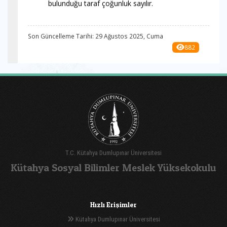
bulunduğu taraf çoğunluk sayılır.
Son Güncelleme Tarihi: 29 Ağustos 2025, Cuma
882
T.C. Kütahya Dumlupınar Üniversitesi
Kütahya Sosyal Bilimler Meslek Yüksekokulu
Hızlı Erişimler
Kütahya Dumlupınar Üniversitesi