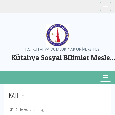
Toggle
T.C. KÜTAHYA DUMLUPINAR ÜNİVERSİTESİ
Kütahya Sosyal Bilimler Meslek
Yüksekokulu
Toggl
KALİTE
DPÜ Kalite Koordinatörlüğü