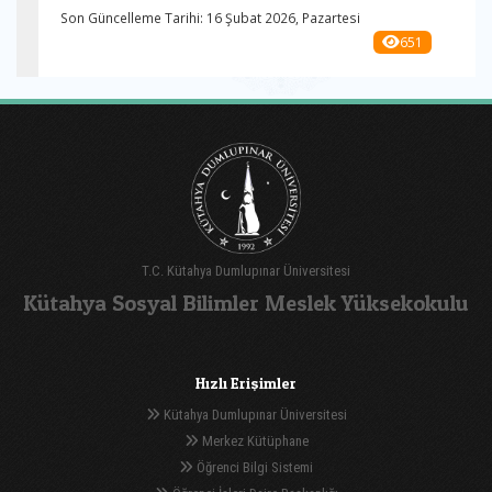
Son Güncelleme Tarihi: 16 Şubat 2026, Pazartesi
651
T.C. Kütahya Dumlupınar Üniversitesi
Kütahya Sosyal Bilimler Meslek Yüksekokulu
Hızlı Erişimler
Kütahya Dumlupınar Üniversitesi
Merkez Kütüphane
Öğrenci Bilgi Sistemi