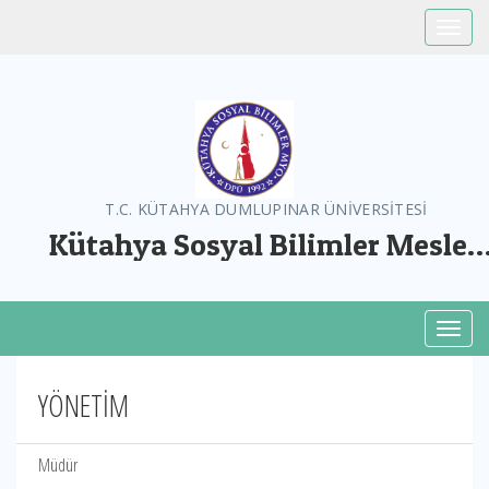
Toggle
T.C. KÜTAHYA DUMLUPINAR ÜNİVERSİTESİ
Kütahya Sosyal Bilimler Meslek
Yüksekokulu
Toggl
YÖNETİM
Müdür