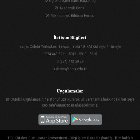
Öğrenci İşleri Daire Başkanlığı
Akademik Portal
Memnuniyet Bildirim Formu
İletişim Bilgileri
Evliya Çelebi Yerleşkesi Tavşanlı Yolu 10. KM Kütahya / Türkiye
0274 443 5911 - 5912 - 5913 - 5915
0 (274) 443 59 29
ksbmyo@dpu.edu.tr
Uygulamalar
DPUMobil uygulamasını telefonunuza kurarak üniversitemiz hakkındaki her şeye
cep telefonunuzdan ulaşabilirsiniz.
T.C. Kütahya Dumlupınar Üniversitesi - Bilgi İşlem Daire Başkanlığı, Tüm hakları