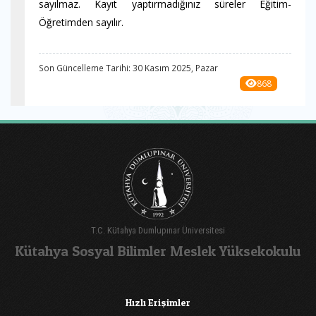
sayılmaz. Kayıt yaptırmadığınız süreler Eğitim-
Öğretimden sayılır.
Son Güncelleme Tarihi: 30 Kasım 2025, Pazar
868
T.C. Kütahya Dumlupınar Üniversitesi
Kütahya Sosyal Bilimler Meslek Yüksekokulu
Hızlı Erişimler