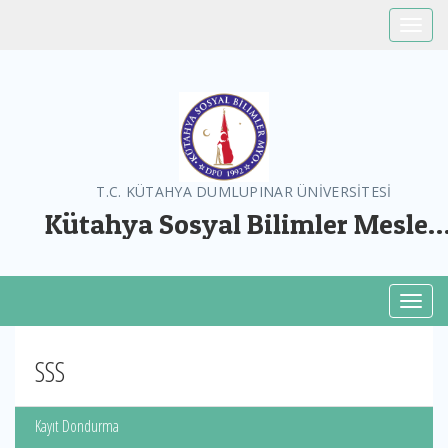
Toggle
T.C. KÜTAHYA DUMLUPINAR ÜNİVERSİTESİ
Kütahya Sosyal Bilimler Meslek
Yüksekokulu
Toggl
SSS
Kayıt Dondurma