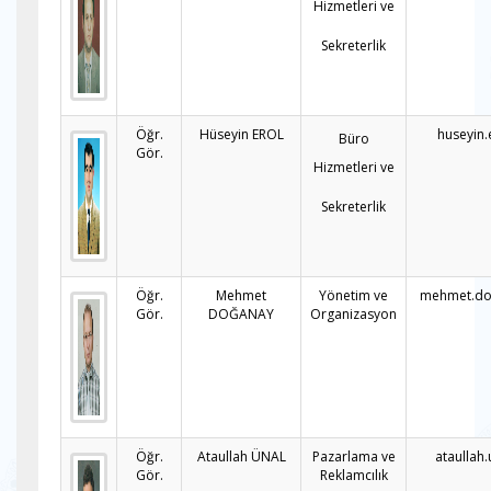
Hizmetleri ve
Sekreterlik
Öğr.
Hüseyin EROL
huseyin.
Büro
Gör.
Hizmetleri ve
Sekreterlik
Öğr.
Mehmet
Yönetim ve
mehmet.do
Gör.
DOĞANAY
Organizasyon
Öğr.
Ataullah ÜNAL
Pazarlama ve
ataullah
Gör.
Reklamcılık