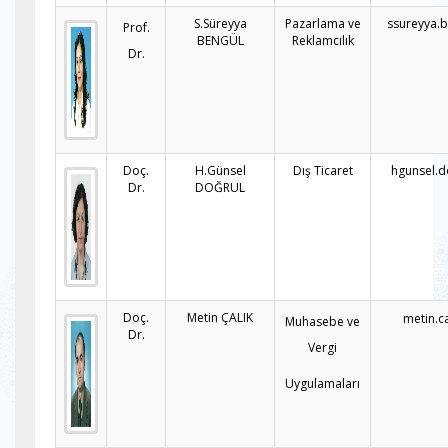
S.Süreyya
Pazarlama ve
ssureyya.
Prof.
BENGÜL
Reklamcılık
Dr.
Doç.
H.Günsel
Dış Ticaret
hgunsel.d
Dr.
DOĞRUL
Doç.
Metin ÇALIK
metin.c
Muhasebe ve
Dr.
Vergi
Uygulamaları