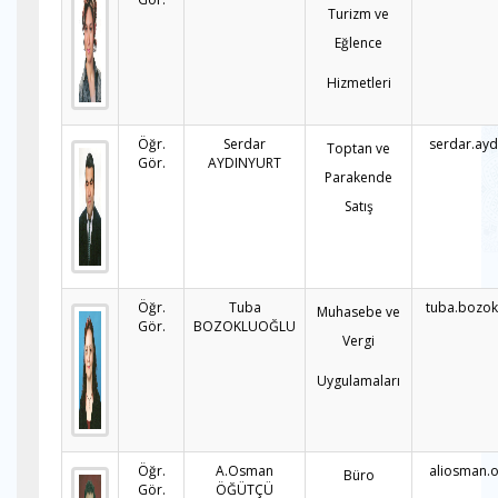
Turizm ve
Eğlence
Hizmetleri
Öğr.
Serdar
serdar.ayd
Toptan ve
Gör.
AYDINYURT
Parakende
Satış
Öğr.
Tuba
tuba.bozok
Muhasebe ve
Gör.
BOZOKLUOĞLU
Vergi
Uygulamaları
Öğr.
A.Osman
aliosman.
Büro
Gör.
ÖĞÜTÇÜ