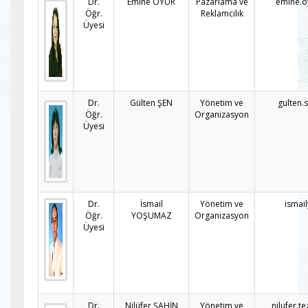
Dr.
Emine OYUR
Pazarlama ve
emine.o
Öğr.
Reklamcılık
Üyesi
Dr.
Gülten ŞEN
Yönetim ve
gulten.
Öğr.
Organizasyon
Üyesi
Dr.
İsmail
Yönetim ve
ismai
Öğr.
YOŞUMAZ
Organizasyon
Üyesi
Dr.
Nilüfer ŞAHİN
Yönetim ve
nilufer.t