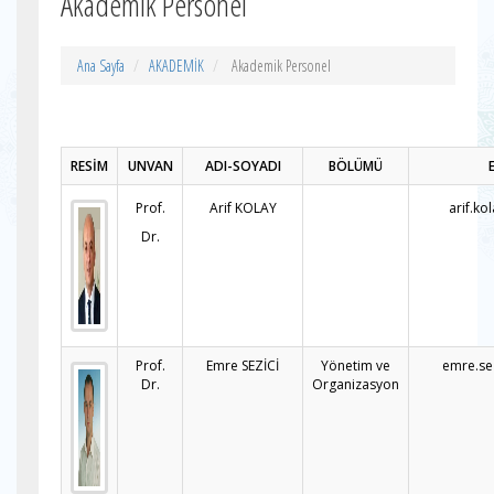
Akademik Personel
Ana Sayfa
AKADEMİK
Akademik Personel
RESİM
UNVAN
ADI-SOYADI
BÖLÜMÜ
Prof.
Arif KOLAY
arif.ko
Dr.
Prof.
Emre SEZİCİ
Yönetim ve
emre.se
Dr.
Organizasyon