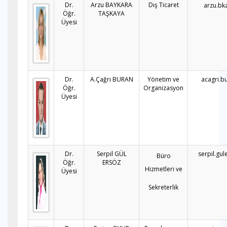
Dr.
Arzu BAYKARA
Dış Ticaret
arzu.bk
Öğr.
TAŞKAYA
Üyesi
Dr.
A.Çağrı BURAN
Yönetim ve
acagri.b
Öğr.
Organizasyon
Üyesi
Dr.
Serpil GÜL
serpil.gu
Büro
Öğr.
ERSÖZ
Hizmetleri ve
Üyesi
Sekreterlik