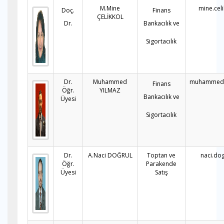
M.Mine
mine.cel
Doç.
Finans
ÇELİKKOL
Dr.
Bankacılık ve
Sigortacılık
Dr.
Muhammed
muhammed.y
Finans
Öğr.
YILMAZ
Bankacılık ve
Üyesi
Sigortacılık
Dr.
A.Naci DOĞRUL
Toptan ve
naci.do
Öğr.
Parakende
Üyesi
Satış