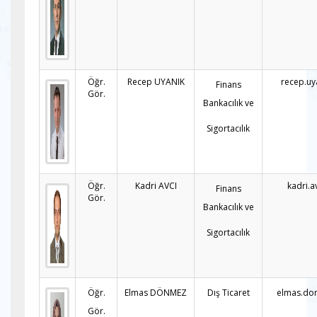
Öğr.
Recep UYANIK
recep.uy
Finans
Gör.
Bankacılık ve
Sigortacılık
Öğr.
Kadri AVCI
kadri.a
Finans
Gör.
Bankacılık ve
Sigortacılık
Öğr.
Elmas DÖNMEZ
Dış Ticaret
elmas.do
Gör.