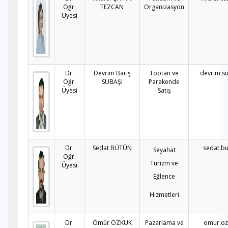
Öğr.
TEZCAN
Organizasyon
Üyesi
Dr.
Devrim Barış
Toptan ve
devrim.s
Öğr.
SUBAŞI
Parakende
Üyesi
Satış
Dr.
Sedat BÜTÜN
sedat.b
Seyahat
Öğr.
Turizm ve
Üyesi
Eğlence
Hizmetleri
Dr.
Ömür ÖZKUK
Pazarlama ve
omur.oz