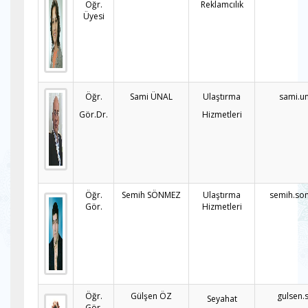
Öğr.
Reklamcılık
Üyesi
Öğr.
Sami ÜNAL
Ulaştırma
sami.u
Gör.Dr.
Hizmetleri
Öğr.
Semih SÖNMEZ
Ulaştırma
semih.so
Gör.
Hizmetleri
Öğr.
Gülşen ÖZ
gulsen.
Seyahat
Gör.