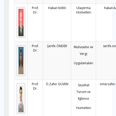
Prof.
Hakan KARA
Ulaştırma
hakan.k
Dr.
Hizmetleri
Prof.
Şerife ÖNDER
serife.o
Muhasebe ve
Dr.
Vergi
Uygulamaları
Prof.
Ö.Zafer GÜVEN
omerzafer
Seyahat
Dr.
Turizm ve
Eğlence
Hizmetleri