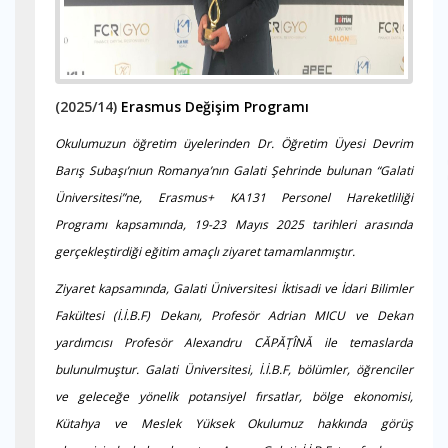
(2025/14)
Erasmus Değişim Programı
Okulumuzun öğretim üyelerinden Dr. Öğretim Üyesi Devrim
Barış Subaşı’nıun Romanya’nın Galati Şehrinde bulunan “Galati
Üniversitesi”ne, Erasmus+ KA131 Personel Hareketliliği
Programı kapsamında, 19-23 Mayıs 2025 tarihleri arasında
gerçekleştirdiği eğitim amaçlı ziyaret tamamlanmıştır.
Ziyaret kapsamında, Galati Üniversitesi İktisadi ve İdari Bilimler
Fakültesi (İ.İ.B.F) Dekanı, Profesör Adrian MICU ve Dekan
yardımcısı Profesör Alexandru CĂPĂȚÎNĂ ile temaslarda
bulunulmuştur. Galati Üniversitesi, İ.İ.B.F, bölümler, öğrenciler
ve geleceğe yönelik potansiyel fırsatlar, bölge ekonomisi,
Kütahya ve Meslek Yüksek Okulumuz hakkında görüş