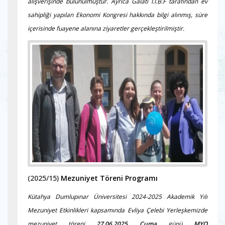
alışverişinde bulunulmuştur. Ayrıca Galati İ.İ.B.F tarafından ev
sahipliği yapılan Ekonomi Kongresi hakkında bilgi alınmış, süre
içerisinde fuayene alanına ziyaretler gerçekleştirilmiştir.
(2025/15)
Mezuniyet Töreni Programı
Kütahya Dumlupınar Üniversitesi 2024-2025 Akademik Yılı
Mezuniyet Etkinlikleri kapsamında Evliya Çelebi Yerleşkemizde
mezuniyet töreni
27.06.2025 Cuma
günü
MYO