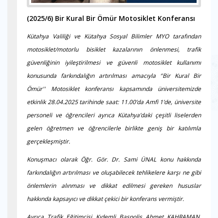
(2025/6)
Bir Kural Bir Ömür Motosiklet Konferansı
Kütahya Valiliği ve Kütahya Sosyal Bilimler MYO tarafından
motosiklet/motorlu bisiklet kazalarının önlenmesi, trafik
güvenliğinin iyileştirilmesi ve güvenli motosiklet kullanımı
konusunda farkındalığın artırılması amacıyla ‘'Bir Kural Bir
Ömür'' Motosiklet konferansı kapsamında üniversitemizde
etkinlik 28.04.2025 tarihinde saat: 11.00’da Amfi 1’de, üniversite
personeli ve öğrencileri ayrıca Kütahya’daki çeşitli liselerden
gelen öğretmen ve öğrencilerle birlikte geniş bir katılımla
gerçekleşmiştir.
Konuşmacı olarak Öğr. Gör. Dr. Sami ÜNAL konu hakkında
farkındalığın artırılması ve oluşabilecek tehlikelere karşı ne gibi
önlemlerin alınması ve dikkat edilmesi gereken hususlar
hakkında kapsayıcı ve dikkat çekici bir konferans vermiştir.
Ayrıca Trafik Eğitimcisi Kıdemli Başpolis Ahmet KAHRAMAN,