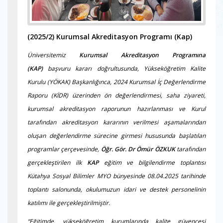
(2025/2)
Kurumsal Akreditasyon Programı (Kap)
Üniversitemiz
Kurumsal Akreditasyon Programına
(KAP)
başvuru kararı doğrultusunda, Yükseköğretim Kalite
Kurulu (YÖKAK) Başkanlığınca, 2024 Kurumsal İç Değerlendirme
Raporu (KİDR) üzerinden ön değerlendirmesi, saha ziyareti,
kurumsal akreditasyon raporunun hazırlanması ve Kurul
tarafından akreditasyon kararının verilmesi aşamalarından
oluşan değerlendirme sürecine girmesi hususunda başlatılan
programlar çerçevesinde,
Öğr. Gör. Dr Ömür ÖZKUK
tarafından
gerçekleştirilen ilk
KAP
eğitim ve bilgilendirme toplantısı
Kütahya Sosyal Bilimler MYO bünyesinde 08.04.2025 tarihinde
toplantı salonunda, okulumuzun idari ve destek personelinin
katılımı ile gerçekleştirilmiştir.
“Eğitimde, yükseköğretim kurumlarında kalite güvencesi