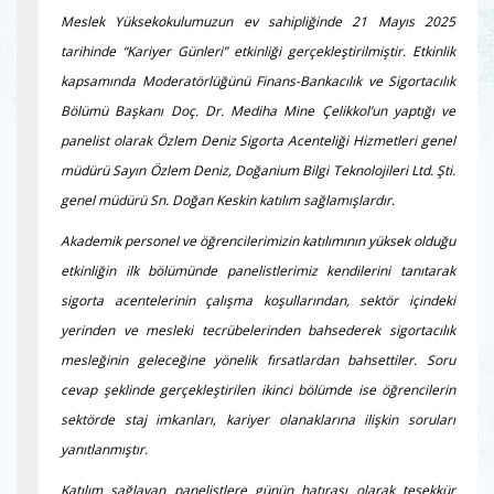
Meslek Yüksekokulumuzun ev sahipliğinde 21 Mayıs 2025
tarihinde “Kariyer Günleri” etkinliği gerçekleştirilmiştir.
Etkinlik
kapsamında Moderatörlüğünü Finans-Bankacılık ve Sigortacılık
Bölümü Başkanı Doç. Dr. Mediha Mine Çelikkol’un yaptığı ve
panelist olarak Özlem Deniz Sigorta Acenteliği Hizmetleri genel
müdürü Sayın Özlem Deniz, Doğanium Bilgi Teknolojileri Ltd. Şti.
genel müdürü Sn. Doğan Keskin katılım sağlamışlardır.
Akademik personel ve öğrencilerimizin katılımının yüksek olduğu
etkinliğin ilk bölümünde panelistlerimiz kendilerini tanıtarak
sigorta acentelerinin çalışma koşullarından, sektör içindeki
yerinden ve mesleki tecrübelerinden bahsederek sigortacılık
mesleğinin geleceğine yönelik fırsatlardan bahsettiler. Soru
cevap şeklinde gerçekleştirilen ikinci bölümde ise öğrencilerin
sektörde staj imkanları, kariyer olanaklarına ilişkin soruları
yanıtlanmıştır.
Katılım sağlayan panelistlere günün hatırası olarak teşekkür