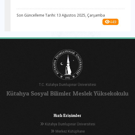
Son Güncelleme Tarihi: 13 Ağustos 2025, Çarşamba
449
T.C. Kütahya Dumlupınar Üniversitesi
Kütahya Sosyal Bilimler Meslek Yüksekokulu
Hızlı Erişimler
Kütahya Dumlupınar Üniversitesi
Merkez Kütüphane