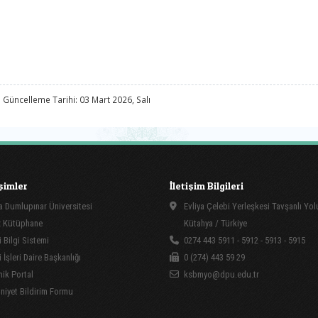
 Güncelleme Tarihi: 03 Mart 2026, Salı
işimler
İletişim Bilgileri
 Dumlupınar Üniversitesi
Evliya Çelebi Yerleşkesi Tavşanlı Yo
 Kütüphane
Kütahya / Türkiye
 Bilgi Sistemi
0274 443 5911 - 5912 - 5913 - 5915
İşleri Daire Başkanlığı
0 (274) 443 59 29
ik Portal
ksbmyo@dpu.edu.tr
yet Bildirim Formu