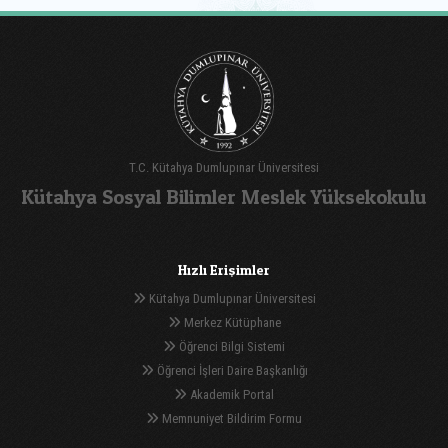
T.C. Kütahya Dumlupınar Üniversitesi
Kütahya Sosyal Bilimler Meslek Yüksekokulu
Hızlı Erişimler
Kütahya Dumlupınar Üniversitesi
Merkez Kütüphane
Öğrenci Bilgi Sistemi
Öğrenci İşleri Daire Başkanlığı
Akademik Portal
Memnuniyet Bildirim Formu