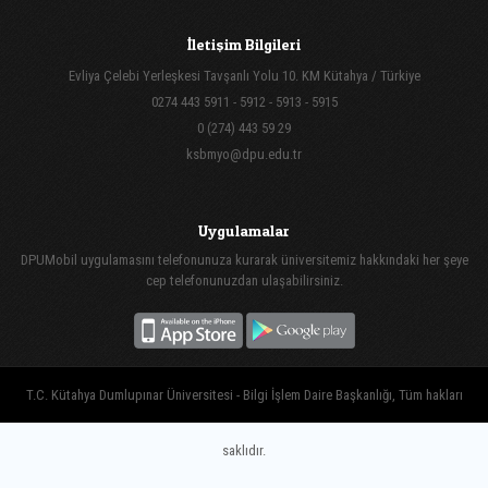
İletişim Bilgileri
Evliya Çelebi Yerleşkesi Tavşanlı Yolu 10. KM Kütahya / Türkiye
0274 443 5911 - 5912 - 5913 - 5915
0 (274) 443 59 29
ksbmyo@dpu.edu.tr
Uygulamalar
DPUMobil uygulamasını telefonunuza kurarak üniversitemiz hakkındaki her şeye
cep telefonunuzdan ulaşabilirsiniz.
T.C. Kütahya Dumlupınar Üniversitesi - Bilgi İşlem Daire Başkanlığı, Tüm hakları
saklıdır.