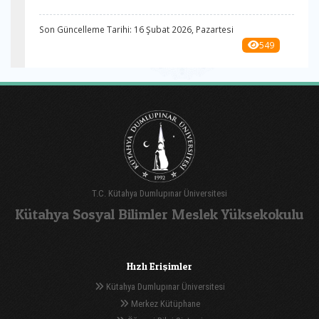
Son Güncelleme Tarihi: 16 Şubat 2026, Pazartesi
549
T.C. Kütahya Dumlupınar Üniversitesi
Kütahya Sosyal Bilimler Meslek Yüksekokulu
Hızlı Erişimler
Kütahya Dumlupınar Üniversitesi
Merkez Kütüphane