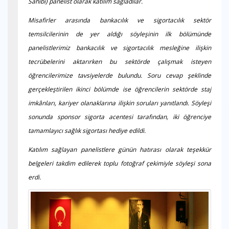
Sahibi) panelist olarak katılım sağladılar.
Misafirler arasında bankacılık ve sigortacılık sektör
temsilcilerinin de yer aldığı söyleşinin ilk bölümünde
panelistlerimiz bankacılık ve sigortacılık mesleğine ilişkin
tecrübelerini aktarırken bu sektörde çalışmak isteyen
öğrencilerimize tavsiyelerde bulundu. Soru cevap şeklinde
gerçekleştirilen ikinci bölümde ise öğrencilerin sektörde staj
imkânları, kariyer olanaklarına ilişkin soruları yanıtlandı. Söyleşi
sonunda sponsor sigorta acentesi tarafından, iki öğrenciye
tamamlayıcı sağlık sigortası hediye edildi.
Katılım sağlayan panelistlere günün hatırası olarak teşekkür
belgeleri takdim edilerek toplu fotoğraf çekimiyle söyleşi sona
erdi.