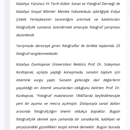
Kütahya Yüzüncü Yıl Tarih Kültür Sanat ve Fotoğraf Derneği ile
Kütahya Sosyal Bilimler Meslek Yüksekokulu işbirliğiyle Evliya
Çelebi Yerleşkesinin tanınırlığını artırmak ve katılımcıları
fotoğrafçılık sanatına özendirmek amacıyla fotoğraf yarışması
düzenlendi.
Yarışmada dereceye giren fotoğraflar ile birlikte toplamda 25
fotoğraf sergilenmektedir.
Kütahya Dumlupınar Üniversitesi Rektörü Prof. Dr. Süleyman
Kızıltoprak, açılışta yaptığı konuşmada, sanatın toplum için
önemine vurgu yaptı. Sanatın geleceğe dair değerlerin
yaşatıldığı en önemli unsurlardan olduğunu belirten Prof. Dr.
Kızıltoprak, "Fotoğraf makinesinin 1840’larda keşfedilmesiyle
yeni bir aşama ve mecra açılmıştır. Dolayısıyla sanat dalları
arasında fotoğrafçılığın önemi oldukça büyüktür. Bugün
fotoğrafçılık demek aynı zamanda bir sanatkarlık, kabiliyet ve
yeryüzündeki güzellikleri tespit etmek demektir. Bugün burada