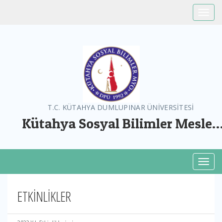
Toggle
T.C. KÜTAHYA DUMLUPINAR ÜNİVERSİTESİ
Kütahya Sosyal Bilimler Meslek
Yüksekokulu
Toggl
ETKİNLİKLER