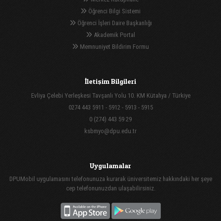
Öğrenci Bilgi Sistemi
Öğrenci İşleri Daire Başkanlığı
Akademik Portal
Memnuniyet Bildirim Formu
İletişim Bilgileri
Evliya Çelebi Yerleşkesi Tavşanlı Yolu 10. KM Kütahya / Türkiye
0274 443 5911 - 5912 - 5913 - 5915
0 (274) 443 59 29
ksbmyo@dpu.edu.tr
Uygulamalar
DPUMobil uygulamasını telefonunuza kurarak üniversitemiz hakkındaki her şeye
cep telefonunuzdan ulaşabilirsiniz.