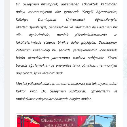
Dr. Süleyman Kızıltoprak, düzenlenen etkinlikteki katılımdan
dolayı memnuniyetini dile getirerek “Sevgili öğrencilerim,
Kütahya Dumlupınar Üniversitesi, öğrencileriyle,
akademisyenleriyle, personeliyle ve mezunları ile kocaman bir
aile. İlçelerimizde, meslek yüksekokullarımızda ve
fakültelerimizde sizlerle birlikte daha güçlüyüz. Dumlupınar
Zaferi’nin kazanıldığı bu şehirde yerleşkelerimiz içerisindeki
bütün olanaklardan yararlanma hakkına sahipsiniz. Sizleri
burada ağırlamaktan ve enerjinize tanık olmaktan memnuniyet
duyuyoruz. İyi ki varsınız” dedi.
Meslek yüksekokullarının tanıtım masalarını tek tek ziyaret eden
Rektör Prof. Dr. Süleyman Kızıltoprak, öğrencilerin ve
toplulukların çalışmaları hakkında bilgiler aldılar.