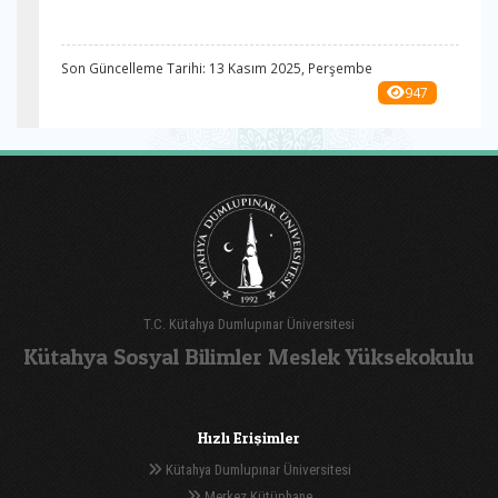
Son Güncelleme Tarihi: 13 Kasım 2025, Perşembe
947
T.C. Kütahya Dumlupınar Üniversitesi
Kütahya Sosyal Bilimler Meslek Yüksekokulu
Hızlı Erişimler
Kütahya Dumlupınar Üniversitesi
Merkez Kütüphane