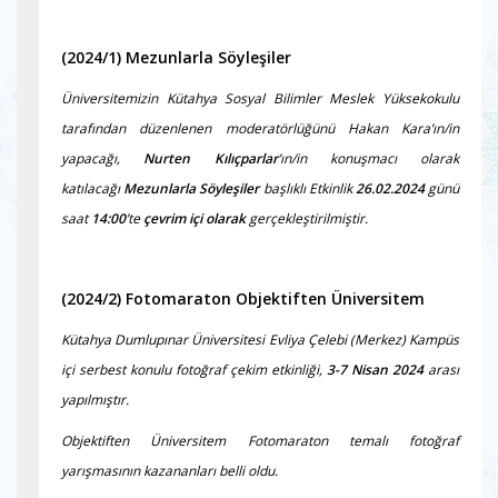
(2024/1)
Mezunlarla Söyleşiler
Üniversitemizin Kütahya Sosyal Bilimler Meslek Yüksekokulu
tarafından düzenlenen moderatörlüğünü Hakan Kara’ın/in
yapacağı,
Nurten Kılıçparlar
’ın/in konuşmacı olarak
katılacağı
Mezunlarla Söyleşiler
başlıklı Etkinlik
26.02.2024
günü
saat
14:00
’te
çevrim içi olarak
gerçekleştirilmiştir.
(2024/2) Fotomaraton Objektiften Üniversitem
Kütahya Dumlupınar Üniversitesi Evliya Çelebi (Merkez) Kampüs
içi serbest konulu fotoğraf çekim etkinliği,
3-7 Nisan 2024
arası
yapılmıştır.
Objektiften Üniversitem Fotomaraton temalı fotoğraf
yarışmasının kazananları belli oldu.