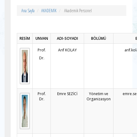
Ana Sayfa
AKADEMİK
Akademik Personel
RESİM
UNVAN
ADI-SOYADI
BÖLÜMÜ
Prof.
Arif KOLAY
arif.ko
Dr.
Prof.
Emre SEZİCİ
Yönetim ve
emre.se
Dr.
Organizasyon