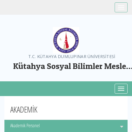
Toggle
T.C. KÜTAHYA DUMLUPINAR ÜNİVERSİTESİ
Kütahya Sosyal Bilimler Meslek
Yüksekokulu
Toggl
AKADEMİK
Akademik Personel