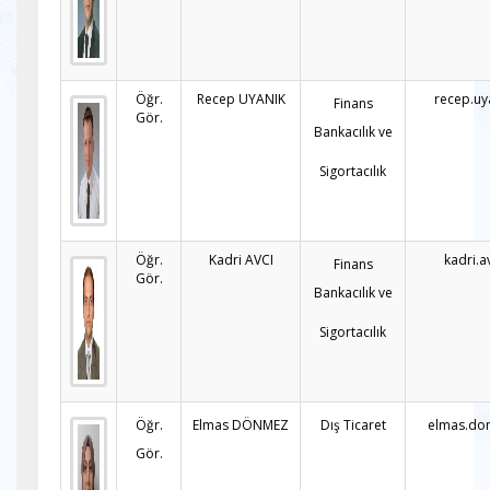
Öğr.
Recep UYANIK
recep.uy
Finans
Gör.
Bankacılık ve
Sigortacılık
Öğr.
Kadri AVCI
kadri.a
Finans
Gör.
Bankacılık ve
Sigortacılık
Öğr.
Elmas DÖNMEZ
Dış Ticaret
elmas.do
Gör.