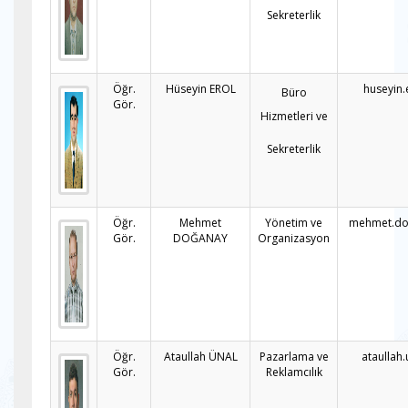
Sekreterlik
Öğr.
Hüseyin EROL
huseyin.
Büro
Gör.
Hizmetleri ve
Sekreterlik
Öğr.
Mehmet
Yönetim ve
mehmet.do
Gör.
DOĞANAY
Organizasyon
Öğr.
Ataullah ÜNAL
Pazarlama ve
ataullah
Gör.
Reklamcılık