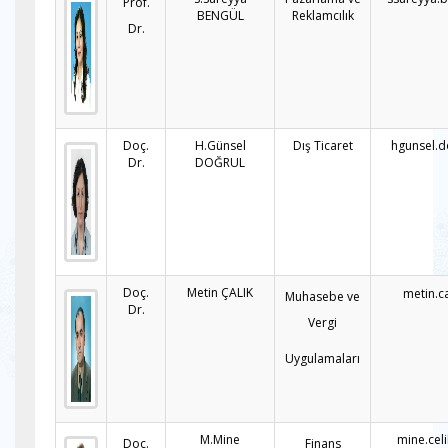
Prof.
BENGÜL
Reklamcılık
Dr.
Doç.
H.Günsel
Dış Ticaret
hgunsel.d
Dr.
DOĞRUL
Doç.
Metin ÇALIK
metin.c
Muhasebe ve
Dr.
Vergi
Uygulamaları
M.Mine
mine.cel
Doç.
Finans