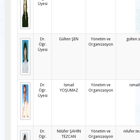
Üyesi
Dr.
Gülten ŞEN
Yönetim ve
gulten.
Öğr.
Organizasyon
Üyesi
Dr.
İsmail
Yönetim ve
ismai
Öğr.
YOŞUMAZ
Organizasyon
Üyesi
Dr.
Nilüfer ŞAHİN
Yönetim ve
nilufer.t
Öğr.
TEZCAN
Organizasyon