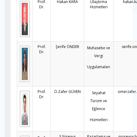
Prof.
Hakan KARA
Ulaştırma
hakan.k
Dr.
Hizmetleri
Prof.
Şerife ÖNDER
serife.o
Muhasebe ve
Dr.
Vergi
Uygulamaları
Prof.
Ö.Zafer GÜVEN
omerzafer
Seyahat
Dr.
Turizm ve
Eğlence
Hizmetleri
S.Süreyya
Pazarlama ve
ssureyya.