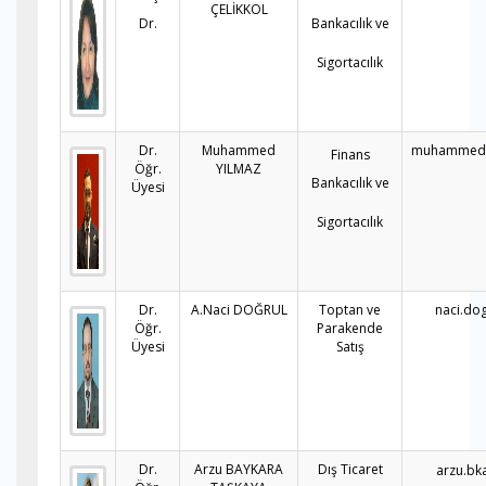
ÇELİKKOL
Dr.
Bankacılık ve
Sigortacılık
Dr.
Muhammed
muhammed.y
Finans
Öğr.
YILMAZ
Bankacılık ve
Üyesi
Sigortacılık
Dr.
A.Naci DOĞRUL
Toptan ve
naci.do
Öğr.
Parakende
Üyesi
Satış
Dr.
Arzu BAYKARA
Dış Ticaret
arzu.bk