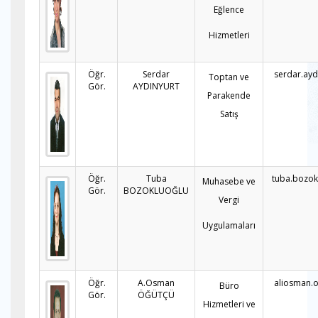
Eğlence
Hizmetleri
Öğr.
Serdar
serdar.ayd
Toptan ve
Gör.
AYDINYURT
Parakende
Satış
Öğr.
Tuba
tuba.bozok
Muhasebe ve
Gör.
BOZOKLUOĞLU
Vergi
Uygulamaları
Öğr.
A.Osman
aliosman.
Büro
Gör.
ÖĞÜTÇÜ
Hizmetleri ve