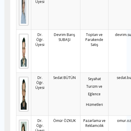
Üyesi
Dr.
Devrim Barış
Toptan ve
devrim.s
Öğr.
SUBAŞI
Parakende
Üyesi
Satış
Dr.
Sedat BÜTÜN
sedat.b
Seyahat
Öğr.
Turizm ve
Üyesi
Eğlence
Hizmetleri
Dr.
Ömür ÖZKUK
Pazarlama ve
omur.oz
Öğr.
Reklamcılık
Üyesi