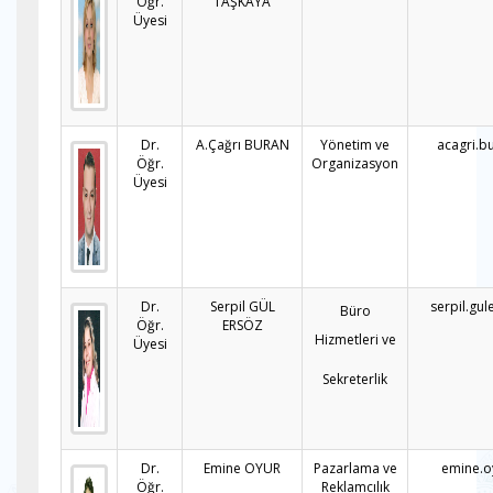
Öğr.
TAŞKAYA
Üyesi
Dr.
A.Çağrı BURAN
Yönetim ve
acagri.b
Öğr.
Organizasyon
Üyesi
Dr.
Serpil GÜL
serpil.gu
Büro
Öğr.
ERSÖZ
Hizmetleri ve
Üyesi
Sekreterlik
Dr.
Emine OYUR
Pazarlama ve
emine.o
Öğr.
Reklamcılık