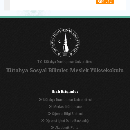
1.512
T.C. Kütahya Dumlupınar Üniversitesi
Kütahya Sosyal Bilimler Meslek Yüksekokulu
Hızlı Erişimler
Kütahya Dumlupınar Üniversitesi
Merkez Kütüphane
Öğrenci Bilgi Sistemi
Öğrenci İşleri Daire Başkanlığı
Akademik Portal