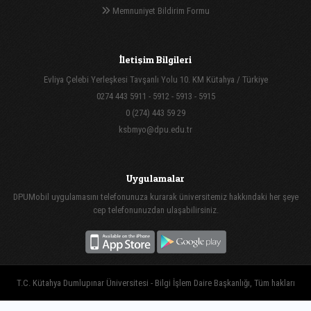
Memnuniyet Bildirim Formu
İletişim Bilgileri
Evliya Çelebi Yerleşkesi Tavşanlı Yolu 10. KM Kütahya / Türkiye
0274 443 5911 - 5912 - 5913 - 5915
0 (274) 443 59 29
ksbmyo@dpu.edu.tr
Uygulamalar
DPUMobil uygulamasını telefonunuza kurarak üniversitemiz hakkındaki her şeye
cep telefonunuzdan ulaşabilirsiniz.
T.C. Kütahya Dumlupınar Üniversitesi - Bilgi İşlem Daire Başkanlığı, Tüm hakları