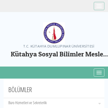
Toggle
T.C. KÜTAHYA DUMLUPINAR ÜNİVERSİTESİ
Kütahya Sosyal Bilimler Meslek
Yüksekokulu
Toggl
BÖLÜMLER
Büro Hizmetleri ve Sekreterlik