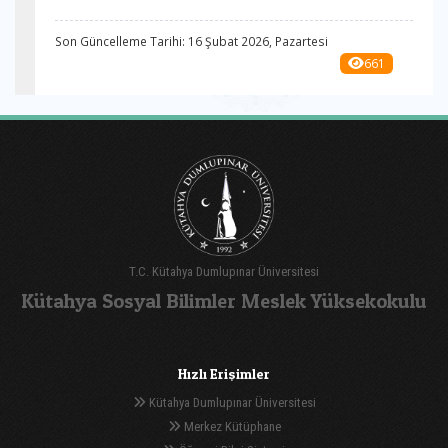
Son Güncelleme Tarihi: 16 Şubat 2026, Pazartesi
661
T.C. Kütahya Dumlupınar Üniversitesi
Kütahya Sosyal Bilimler Meslek Yüksekokulu
Hızlı Erişimler
Kütahya Dumlupınar Üniversitesi
Merkez Kütüphane