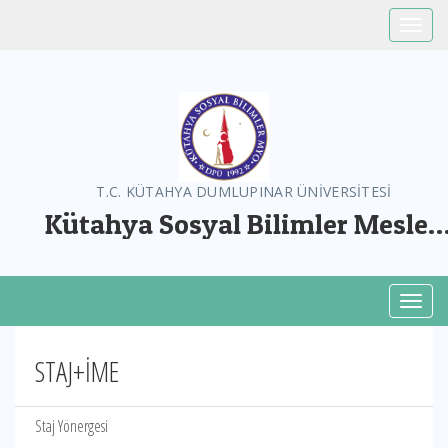
Toggle
T.C. KÜTAHYA DUMLUPINAR ÜNİVERSİTESİ
Kütahya Sosyal Bilimler Meslek
Yüksekokulu
Toggl
STAJ+İME
Staj Yönergesi