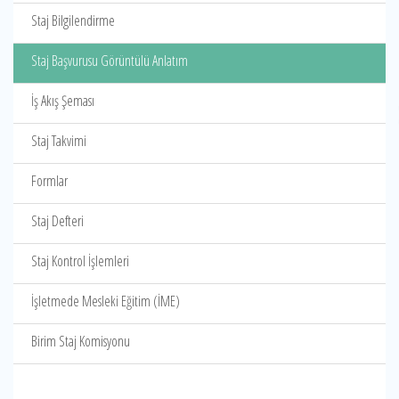
Staj Bilgilendirme
Staj Başvurusu Görüntülü Anlatım
İş Akış Şeması
Staj Takvimi
Formlar
Staj Defteri
Staj Kontrol İşlemleri
İşletmede Mesleki Eğitim (İME)
Birim Staj Komisyonu