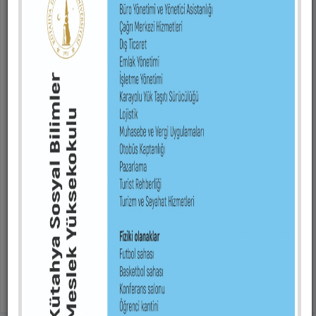
Ksbmyo’da Mezuniyet Coşkusu
Kütahya Sosyal Bilimler Meslek Yüksekokulu 2025-2026 Eğitim-Öğretim Yılı
Mezuniyet Töreni, 19 Haziran 2026 tarihinde öğrenciler, aileleri ve akademik personelin
yoğun katılımıyla büyük bir coşku içerisinde gerçekleştirildi. Mezuniyet programı
kapsamında yüksekokul bünyesinde bulunan tüm bölümler, kendi mezuniyet
törenlerini sınıflarında düzenledi. Öğrenciler, aileleri ve öğretim elemanlarının
katılımıyla gerçekleştirilen programlarda mezuniyet belgeleri takdim edilirken,
öğrencilerin eğitim hayatları boyunca göstermiş oldukları başarılar ve emekler
vurgulandı. Duygusal anların yaşandığı törenlerde öğrenciler ve aileleri mezuniyet
sevincini birlikte paylaşma fırsatı buldu. Bölüm törenlerinin ardından Sosyal Bilimler
Binası önünde kep atma programı gerçekleştirildi. Program öncesinde Kütahya Sosyal