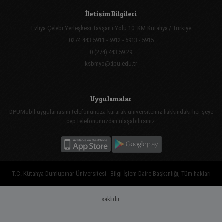
İletişim Bilgileri
Evliya Çelebi Yerleşkesi Tavşanlı Yolu 10. KM Kütahya / Türkiye
0274 443 5911 - 5912 - 5913 - 5915
0 (274) 443 59 29
ksbmyo@dpu.edu.tr
Uygulamalar
DPUMobil uygulamasını telefonunuza kurarak üniversitemiz hakkındaki her şeye
cep telefonunuzdan ulaşabilirsiniz.
T.C. Kütahya Dumlupınar Üniversitesi - Bilgi İşlem Daire Başkanlığı, Tüm hakları
saklıdır.