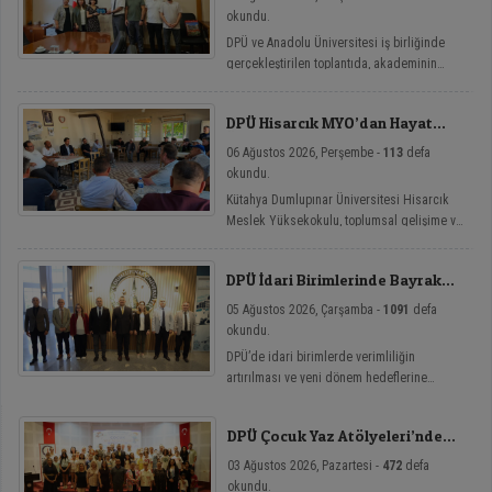
okundu.
DPÜ ve Anadolu Üniversitesi iş birliğinde
gerçekleştirilen toplantıda, akademinin
yenilikçi eğitim modellerine yönelik mikro
yeterlilik çalışmaları ele alındı.
DPÜ Hisarcık MYO’dan Hayat
Üniversitesi Etkinlikleri
06 Ağustos 2026, Perşembe -
113
defa
okundu.
Kütahya Dumlupınar Üniversitesi Hisarcık
Meslek Yüksekokulu, toplumsal gelişime ve
bireysel farkındalığa katkı sağlamayı
amaçlayan Hayat Üniversitesi: Eğitici
DPÜ İdari Birimlerinde Bayrak
Sohbetler etkinlik serisi kapsamında üç
Değişimi
önemli söyleşiye imza attı.
05 Ağustos 2026, Çarşamba -
1091
defa
okundu.
DPÜ’de idari birimlerde verimliliğin
artırılması ve yeni dönem hedeflerine
ulaşılması amacıyla görev değişim törenleri
düzenlendi.
DPÜ Çocuk Yaz Atölyeleri’nde
Dersler Başladı
03 Ağustos 2026, Pazartesi -
472
defa
okundu.