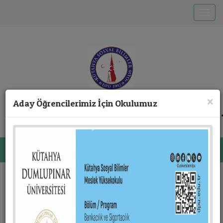
Toggle
T.C. KÜTAHYA DUMLUPINAR ÜNİVERSİTESİ
×
Aday Öğrencilerimiz İçin Okulumuz
Kütahya Sosyal Bilimler Meslek
Yüksekokulu
Toggl
Previous
Next