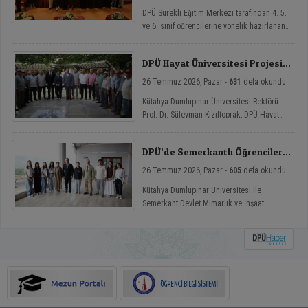
DPÜ Sürekli Eğitim Merkezi tarafından 4. 5.
ve 6. sınıf öğrencilerine yönelik hazırlanan
ve çocukların yaz tatillerini hem eğlenceli
hem de nitelikli gelişim atölyeleriyle
DPÜ Hayat Üniversitesi Projesi
değerlendirmelerini amaçlayan DPÜ Çocuk
Hisarcık’ta
Yaz Atölyeleri programı, düzenlenen açılış
26 Temmuz 2026, Pazar -
631
defa okundu.
töreniyle eğitimlerine başladı.
Kütahya Dumlupınar Üniversitesi Rektörü
Prof. Dr. Süleyman Kızıltoprak, DPÜ Hayat
Üniversitesi projesi kapsamında Hisarcık’ın
Hasanlar köyünde düzenlenen etkinliğe
DPÜ’de Semerkantlı Öğrencilere
katılarak vatandaşlarla buluştu.
Yaz Okulu
26 Temmuz 2026, Pazar -
605
defa okundu.
Kütahya Dumlupınar Üniversitesi ile
Semerkant Devlet Mimarlık ve İnşaat
Mühendisliği Üniversitesi arasında hayata
geçirilen iş birliği kapsamında misafir
öğrenciler yaz okulunda ağırlanıyor.